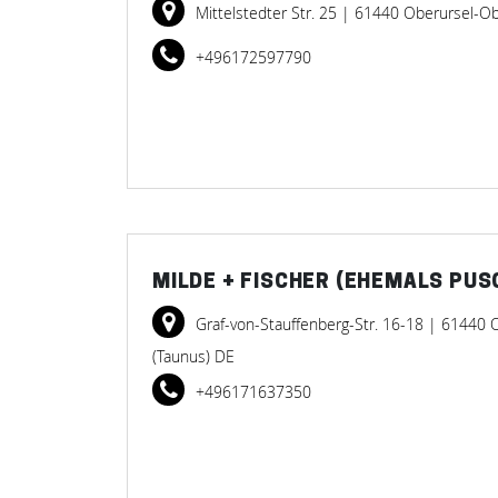
Mittelstedter Str. 25
| 61440 Oberursel-O
+496172597790
MILDE + FISCHER (EHEMALS PU
Graf-von-Stauffenberg-Str. 16-18
| 61440 O
(Taunus) DE
+496171637350