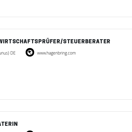
, WIRTSCHAFTSPRÜFER/STEUERBERATER
unus) DE
www.hagenbring.com
ATERIN