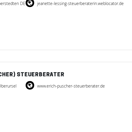
berstedten DE
jeanette-lessing-steuerberaterin.weblocator.de
SCHER) STEUERBERATER
berursel
www.erich-puscher-steuerberater.de