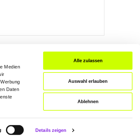
Alle zulassen
le Medien
FÜR UNTERNEHMER
ir
Produkte & Lösungen
Auswahl erlauben
, Werbung
Werben auf dem Blog
ren Daten
ienste
Ablehnen
Datenschutzerklärung
Rechtliche Hinweise
g
Details zeigen