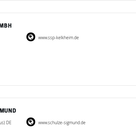
GMBH
www.ssp-kelkheim.de
GMUND
us) DE
www.schulze-sigmund.de