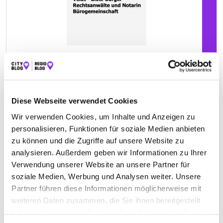
ANDREA VOLPP RECHTSANWÄLTIN
Diese Webseite verwendet Cookies
Kisseleffstraße 3
| 61348 Bad Homburg von der Höhe
Wir verwenden Cookies, um Inhalte und Anzeigen zu
DE
personalisieren, Funktionen für soziale Medien anbieten
zu können und die Zugriffe auf unsere Website zu
+496172395050
analysieren. Außerdem geben wir Informationen zu Ihrer
Verwendung unserer Website an unsere Partner für
volpp-familienrecht.de
soziale Medien, Werbung und Analysen weiter. Unsere
Partner führen diese Informationen möglicherweise mit
weiteren Daten zusammen, die Sie ihnen bereitgestellt
haben oder die sie im Rahmen Ihrer Nutzung der Dienste