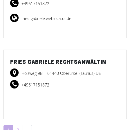
+49617151872
fries-gabriele.weblocator.de
FRIES GABRIELE RECHTSANWÄLTIN
Holzweg 9B
| 61440 Oberursel (Taunus) DE
+49617151872
Beitragsnavigation