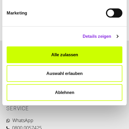
+496196641703
Marketing
www.kardiologie-arabatzis.de
Details zeigen
Alle zulassen
Auswahl erlauben
LET'S CONNECT
Ablehnen
Kontakt
SERVICE
WhatsApp
0800 0057425