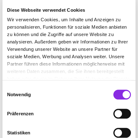
Diese Webseite verwendet Cookies
Wir verwenden Cookies, um Inhalte und Anzeigen zu
KARDIOLOGE
personalisieren, Funktionen für soziale Medien anbieten
zu können und die Zugriffe auf unsere Website zu
Suchen nach
analysieren. Außerdem geben wir Informationen zu Ihrer
Verwendung unserer Website an unsere Partner für
soziale Medien, Werbung und Analysen weiter. Unsere
Partner führen diese Informationen möglicherweise mit
Finden
weiteren Daten zusammen, die Sie ihnen bereitgestellt
haben oder die sie im Rahmen Ihrer Nutzung der Dienste
ALLE
BAD SODEN AM TAUNUS
gesammelt haben.
Einwilligungsauswahl
Notwendig
KARDIOLOGIE ARABATZIS V. FACHARZT
Präferenzen
FÜR KARDIOLOGIE
Alleestraße 24
| 65812 Bad Soden am Taunus DE
Statistiken