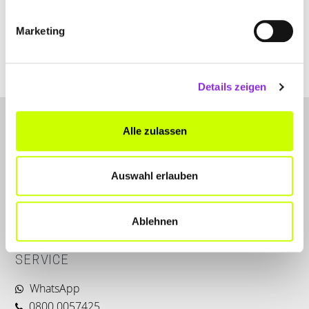
+4960817076
Marketing
loehr.premio.de
Details zeigen
Alle zulassen
Auswahl erlauben
LET'S CONNECT
Ablehnen
Kontakt
SERVICE
WhatsApp
0800 0057425