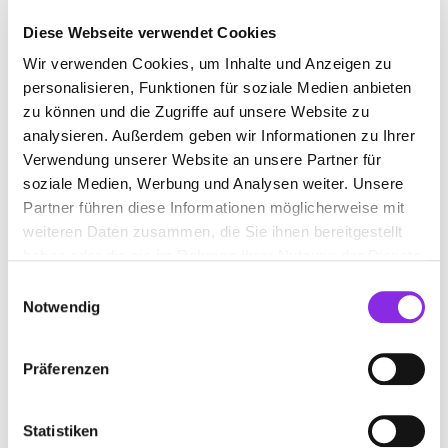
Diese Webseite verwendet Cookies
Wir verwenden Cookies, um Inhalte und Anzeigen zu
REIFENGESCHÄFT IN NEU-ANSPACH
personalisieren, Funktionen für soziale Medien anbieten
zu können und die Zugriffe auf unsere Website zu
Suchen nach
analysieren. Außerdem geben wir Informationen zu Ihrer
Verwendung unserer Website an unsere Partner für
soziale Medien, Werbung und Analysen weiter. Unsere
Partner führen diese Informationen möglicherweise mit
Finden
weiteren Daten zusammen, die Sie ihnen bereitgestellt
haben oder die sie im Rahmen Ihrer Nutzung der Dienste
ALLE
NEU-ANSPACH
gesammelt haben.
Einwilligungsauswahl
Notwendig
PREMIO REIFEN + AUTOSERVICE
Präferenzen
REIFEN-SERVICE LÖHR GMBH
Siemensstraße 29
| 61267 Neu-Anspach DE
Statistiken