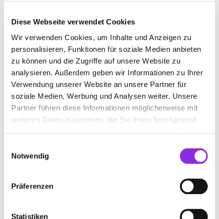
Diese Webseite verwendet Cookies
Wir verwenden Cookies, um Inhalte und Anzeigen zu
KAROSSERIEWERKSTATT IN OBERURSEL
personalisieren, Funktionen für soziale Medien anbieten
(TAUNUS)
zu können und die Zugriffe auf unsere Website zu
analysieren. Außerdem geben wir Informationen zu Ihrer
Suchen nach
Verwendung unserer Website an unsere Partner für
soziale Medien, Werbung und Analysen weiter. Unsere
Partner führen diese Informationen möglicherweise mit
weiteren Daten zusammen, die Sie ihnen bereitgestellt
Finden
haben oder die sie im Rahmen Ihrer Nutzung der Dienste
gesammelt haben.
Einwilligungsauswahl
ALLE
OBERURSEL (TAUNUS)
Notwendig
Präferenzen
KAROSSERIEBAU STADLBAUER GMBH
Oberurseler Straße 67
| 61440 Oberursel (Taunus)
Statistiken