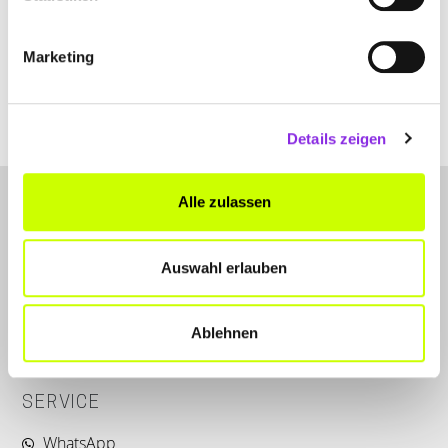
DE
+4961718876850
Marketing
karosseriebau-stadlbauer.de
Details zeigen
Alle zulassen
Auswahl erlauben
LET'S CONNECT
Ablehnen
Kontakt
SERVICE
WhatsApp