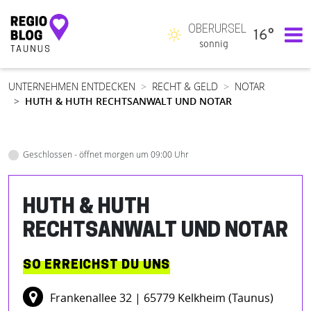
OBERURSEL
16°
Hauptnavigation
sonnig
UNTERNEHMEN ENTDECKEN
RECHT & GELD
NOTAR
HUTH & HUTH RECHTSANWALT UND NOTAR
Geschlossen - öffnet morgen um 09:00 Uhr
HUTH & HUTH
RECHTSANWALT UND NOTAR
SO ERREICHST DU UNS
Frankenallee 32
| 65779 Kelkheim (Taunus)