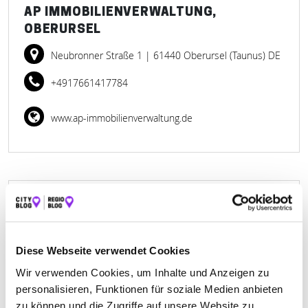
AP IMMOBILIENVERWALTUNG,
OBERURSEL
Neubronner Straße 1
| 61440 Oberursel (Taunus) DE
+4917661417784
www.ap-immobilienverwaltung.de
BENDER CHRISTIAN
RAUMAUSSTATTUNG GMBH
Diese Webseite verwendet Cookies
Taunusstraße 28
| 61440 Oberursel (Taunus)-
Wir verwenden Cookies, um Inhalte und Anzeigen zu
Stierstadt DE
personalisieren, Funktionen für soziale Medien anbieten
+49617174893
zu können und die Zugriffe auf unsere Website zu