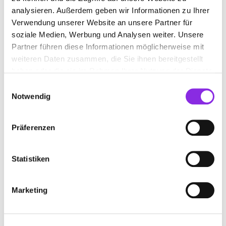
analysieren. Außerdem geben wir Informationen zu Ihrer
www.bender-raumausstattung.de
Verwendung unserer Website an unsere Partner für
soziale Medien, Werbung und Analysen weiter. Unsere
Partner führen diese Informationen möglicherweise mit
weiteren Daten zusammen, die Sie ihnen bereitgestellt
haben oder die sie im Rahmen Ihrer Nutzung der Dienste
gesammelt haben.
BEX IMMOBILIEN GMBH
Einwilligungsauswahl
Notwendig
Bahnstraße 6 a
| 61449 Steinbach (Taunus) DE
+4961712015995
Präferenzen
www.bex-immobilien.de
Statistiken
Marketing
BRAUN GARTEN- UND