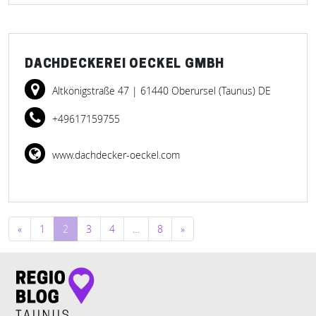
DACHDECKEREI OECKEL GMBH
Altkönigstraße 47
| 61440 Oberursel (Taunus) DE
+49617159755
www.dachdecker-oeckel.com
Beitragsnavigation
«
1
2
3
4
…
8
»