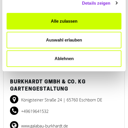
Details zeigen
LANDSCHAFTSBAU GMBH
St. Georgshof 1
| 61440 Oberursel (Taunus) DE
Alle zulassen
+4961714501
Auswahl erlauben
www.baum-braun.de
Ablehnen
BURKHARDT GMBH & CO. KG
GARTENGESTALTUNG
Königsteiner Straße 24
| 65760 Eschborn DE
+49619641532
www.galabau-burkhardt.de