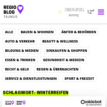
OBERURSEL
12°
Hauptnavigation
sonnig
ALLE
BAUEN & WOHNEN
ÄMTER & BEHÖRDEN
AUTO & VERKEHR
BEAUTY & WELLNESS
BILDUNG & MEDIEN
EINKAUFEN & SHOPPEN
ESSEN & TRINKEN
GESUNDHEIT & MEDIZIN
RECHT & GELD
REISEN & ÜBERNACHTEN
SERVICE & DIENSTLEISTUNGEN
SPORT & FREIZEIT
SCHLAGWORT:
WINTERREIFEN
ALLE
AUTO & VERKEHR
ÄMTER & BEHÖRDEN