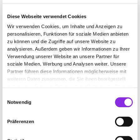
BAUEN & WOHNEN
BEAUTY & WELLNESS
Diese Webseite verwendet Cookies
BILDUNG & MEDIEN
EINKAUFEN & SHOPPEN
Wir verwenden Cookies, um Inhalte und Anzeigen zu
personalisieren, Funktionen für soziale Medien anbieten
ESSEN & TRINKEN
GESUNDHEIT & MEDIZIN
zu können und die Zugriffe auf unsere Website zu
RECHT & GELD
SPORT & FREIZEIT
analysieren. Außerdem geben wir Informationen zu Ihrer
Verwendung unserer Website an unsere Partner für
soziale Medien, Werbung und Analysen weiter. Unsere
Partner führen diese Informationen möglicherweise mit
weiteren Daten zusammen, die Sie ihnen bereitgestellt
haben oder die sie im Rahmen Ihrer Nutzung der Dienste
gesammelt haben.
Einwilligungsauswahl
Notwendig
Präferenzen