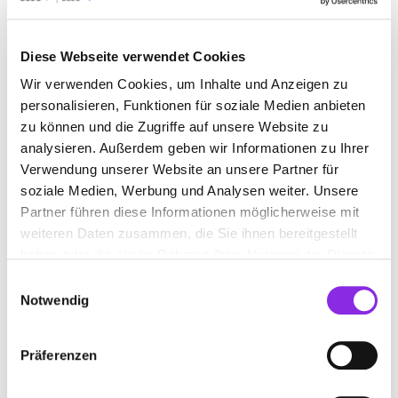
BAUEN & WOHNEN
BEAUTY & WELLNESS
Diese Webseite verwendet Cookies
BILDUNG & MEDIEN
EINKAUFEN & SHOPPEN
Wir verwenden Cookies, um Inhalte und Anzeigen zu
ESSEN & TRINKEN
GESUNDHEIT & MEDIZIN
personalisieren, Funktionen für soziale Medien anbieten
zu können und die Zugriffe auf unsere Website zu
RECHT & GELD
SPORT & FREIZEIT
analysieren. Außerdem geben wir Informationen zu Ihrer
Verwendung unserer Website an unsere Partner für
soziale Medien, Werbung und Analysen weiter. Unsere
Partner führen diese Informationen möglicherweise mit
weiteren Daten zusammen, die Sie ihnen bereitgestellt
haben oder die sie im Rahmen Ihrer Nutzung der Dienste
gesammelt haben.
Einwilligungsauswahl
Notwendig
Präferenzen