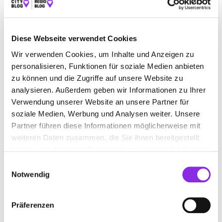
ALLE
AUTO & VERKEHR
ÄMTER & BEHÖRDEN
BAUEN & WOHNEN
BEAUTY & WELLNESS
Diese Webseite verwendet Cookies
BILDUNG & MEDIEN
EINKAUFEN & SHOPPEN
Wir verwenden Cookies, um Inhalte und Anzeigen zu
personalisieren, Funktionen für soziale Medien anbieten
ESSEN & TRINKEN
GESUNDHEIT & MEDIZIN
zu können und die Zugriffe auf unsere Website zu
RECHT & GELD
SPORT & FREIZEIT
analysieren. Außerdem geben wir Informationen zu Ihrer
Verwendung unserer Website an unsere Partner für
soziale Medien, Werbung und Analysen weiter. Unsere
Partner führen diese Informationen möglicherweise mit
weiteren Daten zusammen, die Sie ihnen bereitgestellt
haben oder die sie im Rahmen Ihrer Nutzung der Dienste
gesammelt haben.
Einwilligungsauswahl
Notwendig
Präferenzen