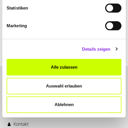
Statistiken
Gesundheit & Medizin
HÖREN NEU ENTDECKEN: EIN BESUCH BEI DER
Marketing
…
Hörpunkt GmbH: Dein Partner für besseres Hören. Erfahre mehr
über moderne Hörlösungen, individuelle Beratung und Cochlea-
Implantate.
Details zeigen
Mehr erfahren
Alle zulassen
Auswahl erlauben
Ablehnen
LET'S CONNECT
Kontakt