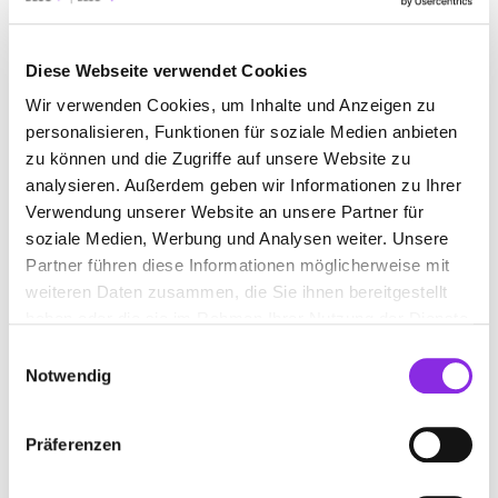
BAUEN & WOHNEN
BEAUTY & WELLNESS
Diese Webseite verwendet Cookies
BILDUNG & MEDIEN
EINKAUFEN & SHOPPEN
Wir verwenden Cookies, um Inhalte und Anzeigen zu
ESSEN & TRINKEN
GESUNDHEIT & MEDIZIN
personalisieren, Funktionen für soziale Medien anbieten
zu können und die Zugriffe auf unsere Website zu
RECHT & GELD
SPORT & FREIZEIT
analysieren. Außerdem geben wir Informationen zu Ihrer
Verwendung unserer Website an unsere Partner für
soziale Medien, Werbung und Analysen weiter. Unsere
Partner führen diese Informationen möglicherweise mit
weiteren Daten zusammen, die Sie ihnen bereitgestellt
haben oder die sie im Rahmen Ihrer Nutzung der Dienste
gesammelt haben.
Einwilligungsauswahl
Notwendig
Präferenzen