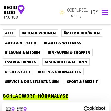
OBERURSEL
15°
Hauptnavigation
sonnig
ALLE
BAUEN & WOHNEN
ÄMTER & BEHÖRDEN
AUTO & VERKEHR
BEAUTY & WELLNESS
BILDUNG & MEDIEN
EINKAUFEN & SHOPPEN
ESSEN & TRINKEN
GESUNDHEIT & MEDIZIN
RECHT & GELD
REISEN & ÜBERNACHTEN
SERVICE & DIENSTLEISTUNGEN
SPORT & FREIZEIT
SCHLAGWORT:
HÖRANALYSE
ALLE
AUTO & VERKEHR
ÄMTER & BEHÖRDEN