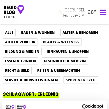
OBERURSEL
28°
Hauptnavigation
leicht bewölkt
ALLE
BAUEN & WOHNEN
ÄMTER & BEHÖRDEN
AUTO & VERKEHR
BEAUTY & WELLNESS
BILDUNG & MEDIEN
EINKAUFEN & SHOPPEN
ESSEN & TRINKEN
GESUNDHEIT & MEDIZIN
RECHT & GELD
REISEN & ÜBERNACHTEN
SERVICE & DIENSTLEISTUNGEN
SPORT & FREIZEIT
SCHLAGWORT:
ERLEBNIS
ALLE
AUTO & VERKEHR
ÄMTER & BEHÖRDEN