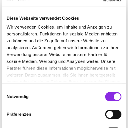
BAUEN & WOHNEN
BEAUTY & WELLNESS
Diese Webseite verwendet Cookies
BILDUNG & MEDIEN
EINKAUFEN & SHOPPEN
Wir verwenden Cookies, um Inhalte und Anzeigen zu
ESSEN & TRINKEN
GESUNDHEIT & MEDIZIN
personalisieren, Funktionen für soziale Medien anbieten
zu können und die Zugriffe auf unsere Website zu
RECHT & GELD
SPORT & FREIZEIT
analysieren. Außerdem geben wir Informationen zu Ihrer
Verwendung unserer Website an unsere Partner für
soziale Medien, Werbung und Analysen weiter. Unsere
Partner führen diese Informationen möglicherweise mit
weiteren Daten zusammen, die Sie ihnen bereitgestellt
haben oder die sie im Rahmen Ihrer Nutzung der Dienste
gesammelt haben.
Einwilligungsauswahl
Notwendig
Präferenzen