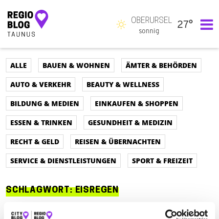
OBERURSEL
27°
Hauptnavigation
sonnig
ALLE
BAUEN & WOHNEN
ÄMTER & BEHÖRDEN
AUTO & VERKEHR
BEAUTY & WELLNESS
BILDUNG & MEDIEN
EINKAUFEN & SHOPPEN
ESSEN & TRINKEN
GESUNDHEIT & MEDIZIN
RECHT & GELD
REISEN & ÜBERNACHTEN
SERVICE & DIENSTLEISTUNGEN
SPORT & FREIZEIT
SCHLAGWORT:
EISREGEN
ALLE
AUTO & VERKEHR
ÄMTER & BEHÖRDEN