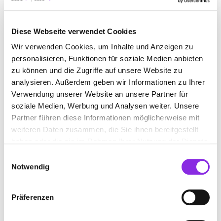
BAUEN & WOHNEN
BEAUTY & WELLNESS
Diese Webseite verwendet Cookies
BILDUNG & MEDIEN
EINKAUFEN & SHOPPEN
Wir verwenden Cookies, um Inhalte und Anzeigen zu
ESSEN & TRINKEN
GESUNDHEIT & MEDIZIN
personalisieren, Funktionen für soziale Medien anbieten
zu können und die Zugriffe auf unsere Website zu
RECHT & GELD
SPORT & FREIZEIT
analysieren. Außerdem geben wir Informationen zu Ihrer
Verwendung unserer Website an unsere Partner für
soziale Medien, Werbung und Analysen weiter. Unsere
Partner führen diese Informationen möglicherweise mit
weiteren Daten zusammen, die Sie ihnen bereitgestellt
haben oder die sie im Rahmen Ihrer Nutzung der Dienste
gesammelt haben.
Einwilligungsauswahl
Notwendig
Präferenzen