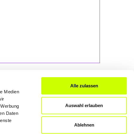
Alle zulassen
le Medien
ir
FÜR UNTERNEHMER
Auswahl erlauben
, Werbung
Produkte & Lösungen
ren Daten
Werben auf dem Blog
ienste
Ablehnen